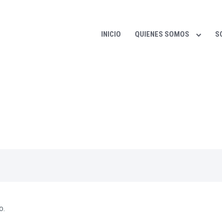
INICIO
QUIENES SOMOS
S
cipales noticias de nuestro sector las puede encon
o.