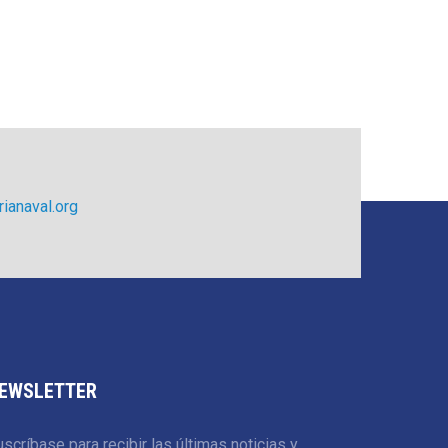
ianaval.org
EWSLETTER
scríbase para recibir las últimas noticias y