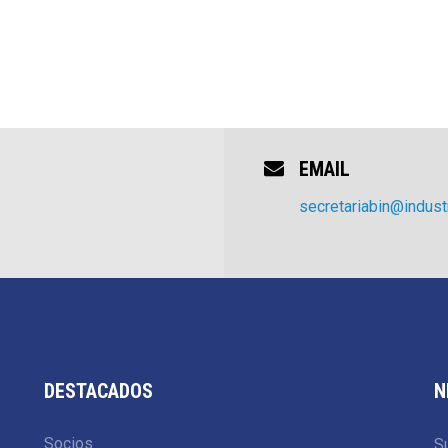
EMAIL
secretariabin@industr
DESTACADOS
N
Socios
Su