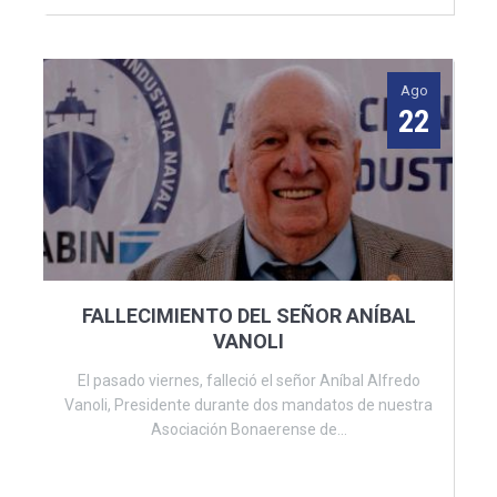
Ago
22
FALLECIMIENTO DEL SEÑOR ANÍBAL
VANOLI
El pasado viernes, falleció el señor Aníbal Alfredo
Vanoli, Presidente durante dos mandatos de nuestra
Asociación Bonaerense de...