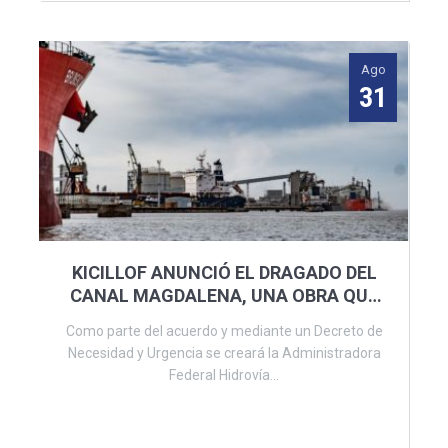
Ago
31
KICILLOF ANUNCIÓ EL DRAGADO DEL
CANAL MAGDALENA, UNA OBRA QUE
PROMETE SER CLAVE PARA LA
Como parte del acuerdo y mediante un Decreto de
PROVINCIA
Necesidad y Urgencia se creará la Administradora
Federal Hidrovía...