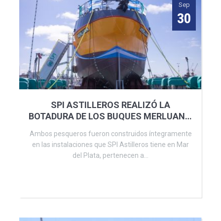
Sep
30
SPI ASTILLEROS REALIZÓ LA
BOTADURA DE LOS BUQUES MERLUAN Y
BARLOVENTO
Ambos pesqueros fueron construidos íntegramente
en las instalaciones que SPI Astilleros tiene en Mar
del Plata, pertenecen a...